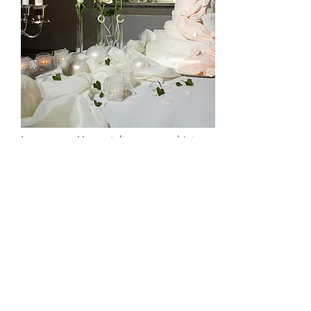
In unserem Veranstaltungsraum bieten
wir Platz für Feiern bis zu 100 Personen.
Gastronomisch werden unsere Gäste
vom Weinkontor
Roberto Gavin
, dem
Wein- und Spezialitätenhändler in
Flensburg, beraten und betreut.
Terminanfrage senden
© 2018 Projektgesellschaft ArGe
Walzenmühle GmbH & Co. KG I
IMPRESSUM
I
Datenschutz