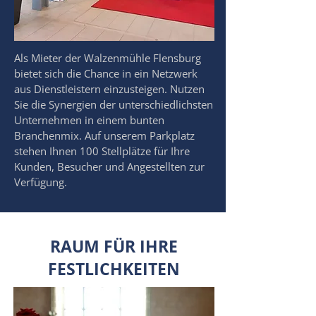
Als Mieter der Walzenmühle Flensburg
bietet sich die Chance in ein Netzwerk
aus Dienstleistern einzusteigen. Nutzen
Sie die Synergien der unterschiedlichsten
Unternehmen in einem bunten
Branchenmix. Auf unserem Parkplatz
stehen Ihnen 100 Stellplätze für Ihre
Kunden, Besucher und Angestellten zur
Verfügung.
RAUM FÜR IHRE
FESTLICHKEITEN